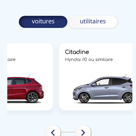
voitures
utilitaires
Citadine
imilaire
Hyndai i10 ou similaire