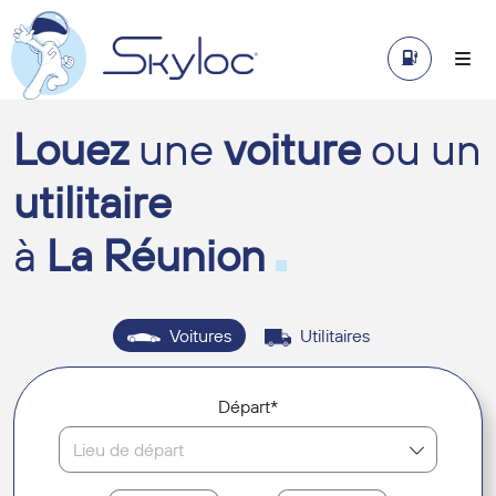
Louez
une
voiture
ou un
utilitaire
à
La Réunion
Voitures
Utilitaires
Départ*
Lieu de départ