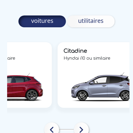
voitures
utilitaires
Citadine
imilaire
Hyndai i10 ou similaire