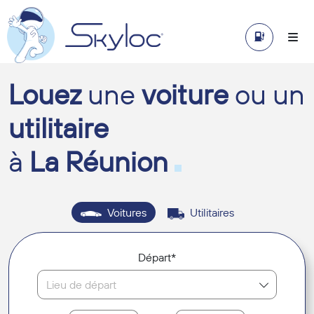
Louez
une
voiture
ou un
utilitaire
à
La Réunion
Voitures
Utilitaires
Départ*
Lieu de départ