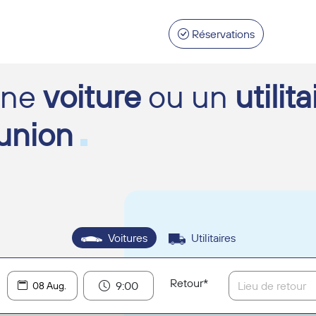
Réservations
ne
voiture
ou un
utilita
union
Voitures
Utilitaires
Retour*
9:00
Lieu de retour
08 Aug.