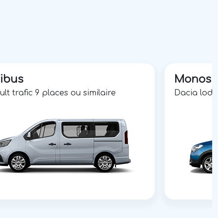
ibus
Monosp
lt trafic 9 places ou similaire
Dacia lodg