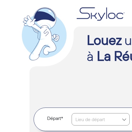
Louez
u
à
La Ré
Départ*
Lieu de départ