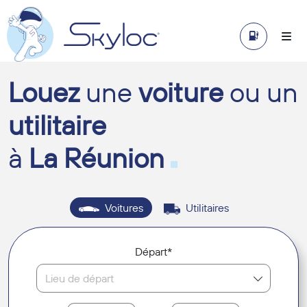
Louez
une
voiture
ou un
utilitaire
à
La Réunion
Voitures
Utilitaires
Départ*
Lieu de départ