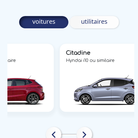
voitures
utilitaires
Citadine
imilaire
Hyndai i10 ou similaire